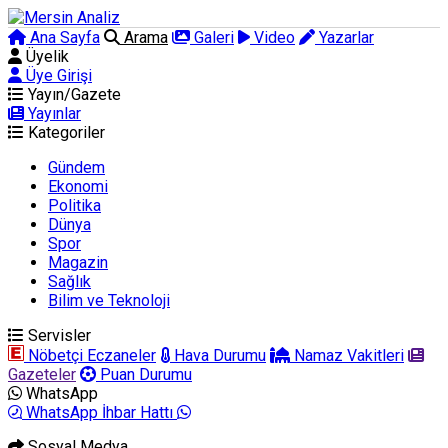
Ana Sayfa
Arama
Galeri
Video
Yazarlar
Üyelik
Üye Girişi
Yayın/Gazete
Yayınlar
Kategoriler
Gündem
Ekonomi
Politika
Dünya
Spor
Magazin
Sağlık
Bilim ve Teknoloji
Servisler
Nöbetçi Eczaneler
Hava Durumu
Namaz Vakitleri
Gazeteler
Puan Durumu
WhatsApp
WhatsApp İhbar Hattı
Sosyal Medya