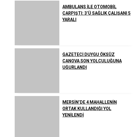
AMBULANS İLE OTOMOBİL
ÇARPIŞTI: 3’Ü SAĞLIK ÇALIŞANI 5
YARALI
GAZETECİ DUYGU ÖKSÜZ
CANOVA SON YOLCULUĞUNA
UĞURLANDI
MERSİN’DE 4 MAHALLENİN
ORTAK KULLANDIĞI YOL
YENİLENDİ