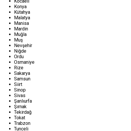
Kocaeli
Konya
Kütahya
Malatya
Manisa
Mardin
Muğla
Muş
Nevşehir
Niğde
Ordu
Osmaniye
Rize
Sakarya
Samsun
Siirt
Sinop
Sivas
Şanlıurfa
Şırnak
Tekirdağ
Tokat
Trabzon
Tunceli