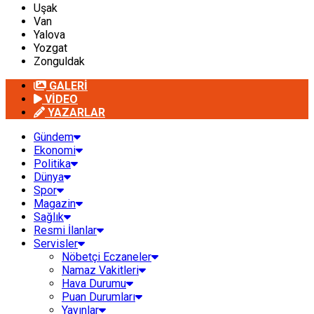
Uşak
Van
Yalova
Yozgat
Zonguldak
GALERİ
VİDEO
YAZARLAR
Gündem
Ekonomi
Politika
Dünya
Spor
Magazin
Sağlık
Resmi İlanlar
Servisler
Nöbetçi Eczaneler
Namaz Vakitleri
Hava Durumu
Puan Durumları
Yayınlar