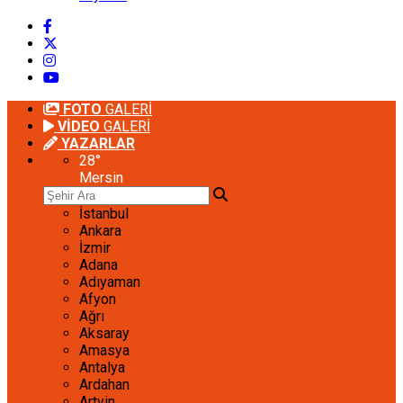
FOTO
GALERİ
VİDEO
GALERİ
YAZARLAR
28
°
Mersin
İstanbul
Ankara
İzmir
Adana
Adıyaman
Afyon
Ağrı
Aksaray
Amasya
Antalya
Ardahan
Artvin