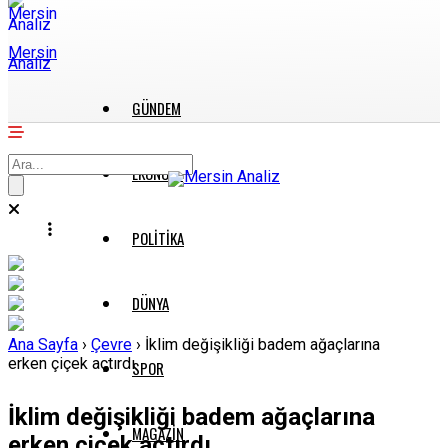
Mersin
Analiz
GÜNDEM
EKONOMI
POLITIKA
DÜNYA
Ana Sayfa
›
Çevre
›
İklim değişikliği badem ağaçlarına
erken çiçek açtırdı
SPOR
İklim değişikliği badem ağaçlarına
MAGAZIN
erken çiçek açtırdı