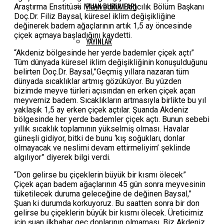
PUAN DURUMLARI
Araştırma Enstitüsü Meyvecilik Bağcılık Bölüm Başkanı
Doç.Dr. Filiz Baysal, küresel iklim değişikliğine
değinerek badem ağaçlarının artık 1,5 ay öncesinde
çiçek açmaya başladığını kaydetti.
YAYINLAR
“Akdeniz bölgesinde her yerde bademler çiçek açtı”
Tüm dünyada küresel iklim değişikliğinin konuşulduğunu
belirten Doç.Dr. Baysal,”Geçmiş yıllara nazaran tüm
dünyada sıcaklıklar artmış gözüküyor. Bu yüzden
bizimde meyve türleri açısından en erken çiçek açan
meyvemiz badem. Sıcaklıkların artmasıyla birlikte bu yıl
yaklaşık 1,5 ay erken çiçek açtılar. Şuanda Akdeniz
bölgesinde her yerde bademler çiçek açtı. Bunun sebebi
yıllık sıcaklık toplamının yükselmiş olması. Havalar
güneşli gidiyor, bitki de bunu ‘kış soğukları, donlar
olmayacak ve neslimi devam ettirmeliyim’ şeklinde
algılıyor” diyerek bilgi verdi.
“Don gelirse bu çiçeklerin büyük bir kısmı ölecek”
Çiçek açan badem ağaçlarının 45 gün sonra meyvesinin
tüketilecek duruma geleceğine de değinen Baysal,”
Şuan ki durumda korkuyoruz. Bu saatten sonra bir don
gelirse bu çiçeklerin büyük bir kısmı ölecek. Üreticimiz
için şuan ilkbahar geç donlarının olmaması. Biz Akdeniz