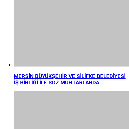
MERSİN BÜYÜKŞEHİR VE SİLİFKE BELEDİYESİ
İŞ BİRLİĞİ İLE SÖZ MUHTARLARDA