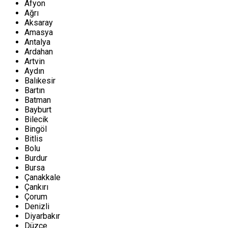
Afyon
Ağrı
Aksaray
Amasya
Antalya
Ardahan
Artvin
Aydın
Balıkesir
Bartın
Batman
Bayburt
Bilecik
Bingöl
Bitlis
Bolu
Burdur
Bursa
Çanakkale
Çankırı
Çorum
Denizli
Diyarbakır
Düzce