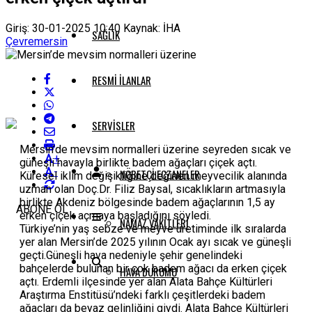
Giriş: 30-01-2025 10:40
Kaynak: İHA
SAĞLIK
Çevre
mersin
RESMI İLANLAR
SERVISLER
Mersin’de mevsim normalleri üzerine seyreden sıcak ve
+
güneşli havayla birlikte badem ağaçları çiçek açtı.
-
NÖBETÇI ECZANELER
Küresel iklim değişikliğine değinen meyvecilik alanında
uzman olan Doç.Dr. Filiz Baysal, sıcaklıkların artmasıyla
birlikte Akdeniz bölgesinde badem ağaçlarının 1,5 ay
ABONE OL
erken çiçek açmaya başladığını söyledi.
NAMAZ VAKITLERI
Türkiye’nin yaş sebze ve meyve üretiminde ilk sıralarda
yer alan Mersin’de 2025 yılının Ocak ayı sıcak ve güneşli
geçti.Güneşli hava nedeniyle şehir genelindeki
bahçelerde bulunan bir çok badem ağacı da erken çiçek
HAVA DURUMU
açtı. Erdemli ilçesinde yer alan Alata Bahçe Kültürleri
Araştırma Enstitüsü’ndeki farklı çeşitlerdeki badem
ağaçları da beyaz gelinliğini giydi. Alata Bahçe Kültürleri