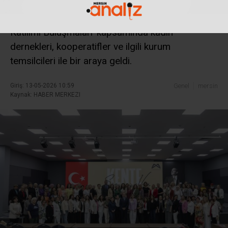
Büyükşehir Belediyesi tarafından ‘Kente
Sözümüz Var’ sloganıyla düzenlenen ‘Kent
Katılımı Buluşmaları’ kapsamında kadın
dernekleri, kooperatifler ve ilgili kurum
temsilcileri ile bir araya geldi.
Giriş: 13-05-2026 10:59
Genel
mersin
Kaynak: HABER MERKEZI