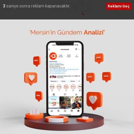
2
saniye sonra reklam kapanacaktır.
Reklamı Geç
Ana Sayfa
›
Genel
BAŞKAN SEÇER, ‘KENT
KATILIMI BULUŞMALARI’
KAPSAMINDA KADIN
STK’LARLA BİR ARAYA
GELDİ
TBB ve Mersin Büyükşehir Belediye Başkanı
Vahap Seçer, katılımcı demokrasi ilkesiyle kenti
tüm bileşenlerle yönetmek adına, Mersin