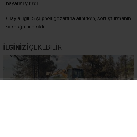
hayatını yitirdi.
Olayla ilgili 5 şüpheli gözaltına alınırken, soruşturmanın
sürdüğü bildirildi.
İLGİNİZİ
ÇEKEBİLİR