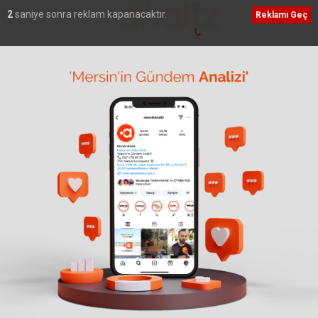
1
saniye sonra reklam kapanacaktır.
Reklamı Geç
Ana Sayfa
›
Genel
5. ULUSLARARASI TARSUS
FESTİVALİ İÇİN
HAZIRLIKLAR TÜM HIZIYLA
SÜRÜYOR
Mersin Büyükşehir Belediyesi tarafından bu yıl
beşincisi düzenlenecek Uluslararası Tarsus
Festivali, 6-7-8 Kasım 2026 tarihlerinde kültür,
sanat ve tarih dolu programıyla ziyaretçilerini
ağırlamaya hazırlanıyor. Festival hazırlıkları