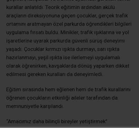
kurallar anlatıldı. Teorik eğitimin ardından akülü
araçların direksiyonuna geçen çocuklar, gerçek trafik
ortamını aratmayan özel parkurda öğrendikleri bilgileri
uygulama fırsatı buldu. Minikler, trafik ışıklarına ve yol
işaretlerine uyarak parkurda güvenli sürüş deneyimi
yaşadı. Çocuklar kırmızı ışıkta durmayı, sarı ışıkta
hazırlanmayı, yeşil ışıkta ise ilerlemeyi uygulamalı
olarak öğrenirken, kavşaklarda dönüş yaparken dikkat
edilmesi gereken kuralları da deneyimledi.
Eğitim sırasında hem eğlenen hem de trafik kurallarını
öğrenen çocukların etkinliği aileler tarafından da
memnuniyetle karşılandı.
“Amacımız daha bilinçli bireyler yetiştirmek”
Mersin Büyükşehir Belediyesi trafik zabıta memuru