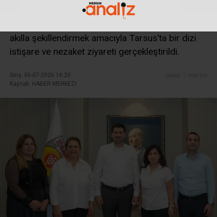
kapsamında kentteki kurumlar arası iş birliğini
güçlendirmek ve organizasyon sürecini ortak
akılla şekillendirmek amacıyla Tarsus’ta bir dizi
istişare ve nezaket ziyareti gerçekleştirildi.
Giriş: 06-07-2026 16:20
Genel
mersin
Kaynak: HABER MERKEZI