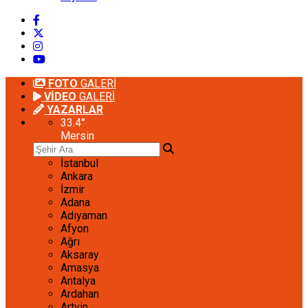
FOTO
GALERİ
VİDEO
GALERİ
YAZARLAR
33.4
°
Mersin
İstanbul
Ankara
İzmir
Adana
Adıyaman
Afyon
Ağrı
Aksaray
Amasya
Antalya
Ardahan
Artvin