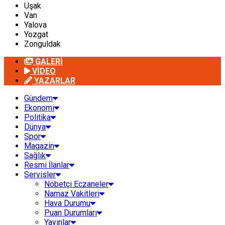
Uşak
Van
Yalova
Yozgat
Zonguldak
GALERİ
VİDEO
YAZARLAR
Gündem
Ekonomi
Politika
Dünya
Spor
Magazin
Sağlık
Resmi İlanlar
Servisler
Nöbetçi Eczaneler
Namaz Vakitleri
Hava Durumu
Puan Durumları
Yayınlar