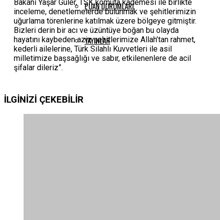
Bakanı Yaşar Güler, TSK komuta kademesi ile birlikte
PUAN DURUMLARI
inceleme, denetlemelerde bulunmak ve şehitlerimizin
uğurlama törenlerine katılmak üzere bölgeye gitmiştir.
Bizleri derin bir acı ve üzüntüye boğan bu olayda
hayatını kaybeden aziz şehitlerimize Allah’tan rahmet,
YAYINLAR
kederli ailelerine, Türk Silahlı Kuvvetleri ile asil
milletimize başsağlığı ve sabır, etkilenenlere de acil
şifalar dileriz”.
İLGİNİZİ
ÇEKEBİLİR