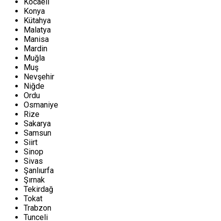
Kocaeli
Konya
Kütahya
Malatya
Manisa
Mardin
Muğla
Muş
Nevşehir
Niğde
Ordu
Osmaniye
Rize
Sakarya
Samsun
Siirt
Sinop
Sivas
Şanlıurfa
Şırnak
Tekirdağ
Tokat
Trabzon
Tunceli