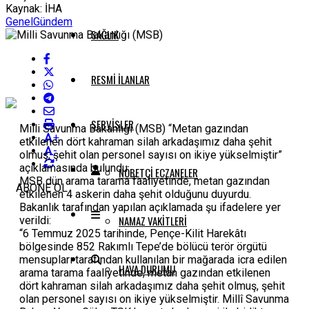
Kaynak: İHA
Genel
Gündem
SAĞLIK
RESMI İLANLAR
SERVISLER
Milli Savunma Bakanlığı (MSB) “Metan gazından
+
etkilenen dört kahraman silah arkadaşımız daha şehit
-
olmuş, şehit olan personel sayısı on ikiye yükselmiştir”
açıklamasında bulundu.
NÖBETÇI ECZANELER
MSB dün arama tarama faaliyetinde, metan gazından
ABONE OL
etkilenen 4 askerin daha şehit olduğunu duyurdu.
Bakanlık tarafından yapılan açıklamada şu ifadelere yer
NAMAZ VAKITLERI
verildi:
“6 Temmuz 2025 tarihinde, Pençe-Kilit Harekâtı
bölgesinde 852 Rakımlı Tepe’de bölücü terör örgütü
mensupları tarafından kullanılan bir mağarada icra edilen
HAVA DURUMU
arama tarama faaliyetinde, metan gazından etkilenen
dört kahraman silah arkadaşımız daha şehit olmuş, şehit
olan personel sayısı on ikiye yükselmiştir. Millî Savunma