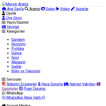
Ana Sayfa
Arama
Galeri
Video
Yazarlar
Üyelik
Üye Girişi
Yayın/Gazete
Yayınlar
Kategoriler
Gündem
Ekonomi
Politika
Dünya
Spor
Magazin
Sağlık
Bilim ve Teknoloji
Servisler
Nöbetçi Eczaneler
Hava Durumu
Namaz Vakitleri
Gazeteler
Puan Durumu
WhatsApp
WhatsApp İhbar Hattı
Sosyal Medya