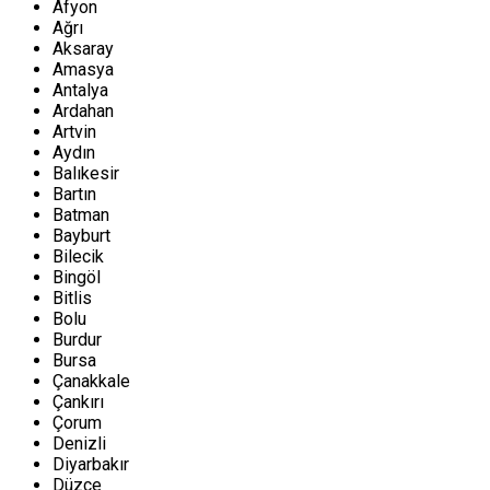
Afyon
Ağrı
Aksaray
Amasya
Antalya
Ardahan
Artvin
Aydın
Balıkesir
Bartın
Batman
Bayburt
Bilecik
Bingöl
Bitlis
Bolu
Burdur
Bursa
Çanakkale
Çankırı
Çorum
Denizli
Diyarbakır
Düzce