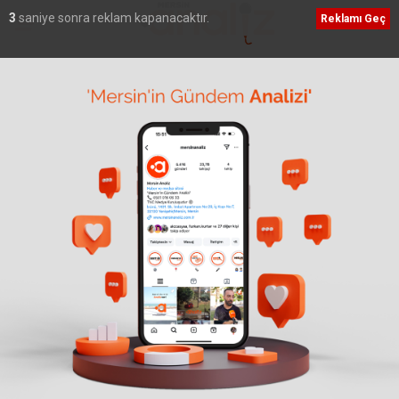
2
saniye sonra reklam kapanacaktır.
Reklamı Geç
Ana Sayfa
›
Adana
Evlerinde cephanelik çıktı,
“Şok olduk” diye savunma
yaptılar
Giriş: 15-01-2025 16:52
Adana
Asayiş
Kaynak: İHA