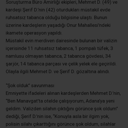
Soruşturma Büro Amirliği ekipleri, Mehmet D. (49) ve
kardeşi Şerif D.’nin (42) oturdukları müstakil evde
ruhsatsız tabanca olduğu bilgisine ulaştı. Bunun
üzerine kardeşlerin yaşadığı Onur Mahallesi’ndeki
ikamete operasyon yapıldı.
Müstakil evin merdiven dairesinde bulunan bir valizin
içerisinde 11 ruhsatsız tabanca, 1 pompalı tüfek, 3
namlusu olmayan tabanca, 2 tabanca gövdesi, 34
şarjör, 14 tabanca parçası ve çelik yelek ele geçirildi.
Olayla ilgili Mehmet D. ve Şerif D. gözaltına alındı.
“Şok olduk” savunması
Emniyette ifadeleri alınan kardeşlerden Mehmet D.’nin,
“Ben Manavgat’ta otelde çalışıyorum, Adana’ya yeni
geldim. Valizden silahın çıktığını görünce şok oldum”
dediği, Şerif D.’nin ise, “Konuyla asla bir ilgim yok,
polisin silahı çıkarttığını görünce şok oldum, silahlar