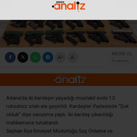
ABONE OL
+
-
Adana’da iki kardeşin yaşadığı müstakil evde 13
ruhsatsız silah ele geçirildi. Kardeşler ifadesinde “Şok
olduk” diye savunma yaptı. İki kardeş çıkarıldığı
mahkemece tutuklandı.
Seyhan İlçe Emniyet Müdürlüğü Suç Önleme ve